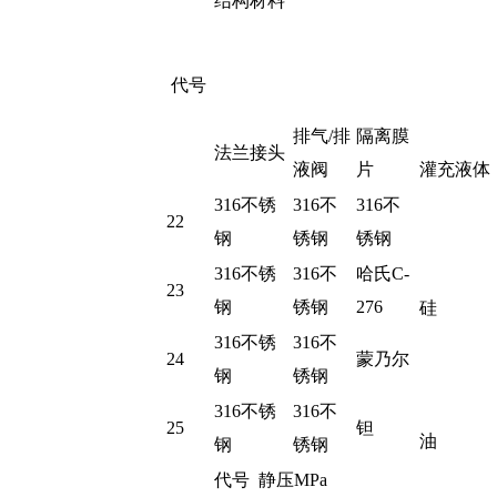
结构材料
代号
排气/排
隔离膜
法兰接头
液阀
片
灌充液体
316不锈
316不
316不
22
钢
锈钢
锈钢
316不锈
316不
哈氏C-
23
钢
锈钢
276
硅
316不锈
316不
24
蒙乃尔
钢
锈钢
316不锈
316不
25
钽
油
钢
锈钢
代号
静压MPa