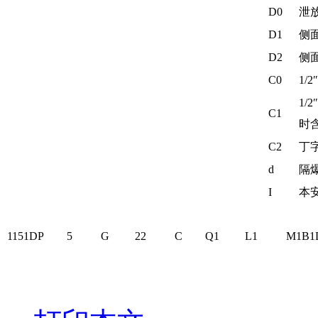
D0
泄
D1
侧
D2
侧
C0
1/
1/
C1
时含
C2
丁字
d
隔爆
I
本安
1151DP 5 G 22 C Q1 L1 M1B1D