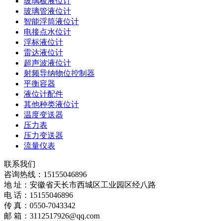
玻璃板液位计
玻璃管液位计
智能浮筒液位计
电接点水位计
浮标液位计
雷达液位计
超声波液位计
射频导纳物位控制器
平衡容器
液位计配件
其他种类液位计
温度变送器
压力表
压力变送器
流量仪表
联系我们
咨询热线：
15155046896
地 址：安徽省天长市西城区工业园区经八路
电 话：15155046896
传 真：0550-7043342
邮 箱：3112517926@qq.com