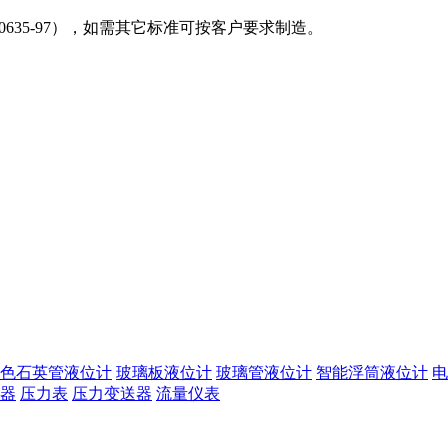
592~20635-97），如需其它标准可按客户要求制造。
色石英管液位计
玻璃板液位计
玻璃管液位计
智能浮筒液位计
电
器
压力表
压力变送器
流量仪表