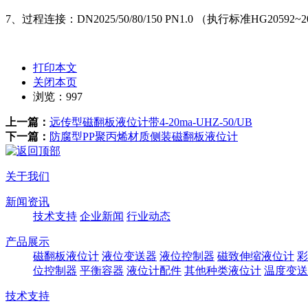
7、过程连接：DN2025/50/80/150 PN1.0 （执行标准HG20
打印本文
关闭本页
浏览：
997
上一篇：
远传型磁翻板液位计带4-20ma-UHZ-50/UB
下一篇：
防腐型PP聚丙烯材质侧装磁翻板液位计
关于我们
新闻资讯
技术支持
企业新闻
行业动态
产品展示
磁翻板液位计
液位变送器
液位控制器
磁致伸缩液位计
彩
位控制器
平衡容器
液位计配件
其他种类液位计
温度变送
技术支持